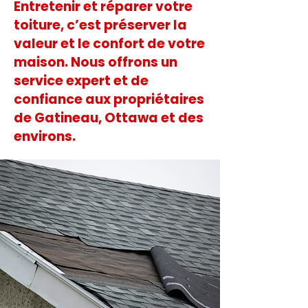
Entretenir et réparer votre
toiture, c’est préserver la
valeur et le confort de votre
maison. Nous offrons un
service expert et de
confiance aux propriétaires
de Gatineau, Ottawa et des
environs.