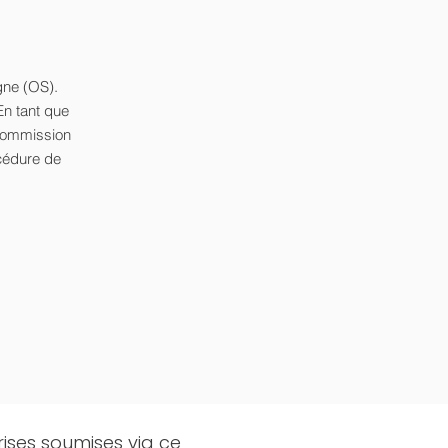
gne (OS).
En tant que
a Commission
cédure de
rises soumises via ce