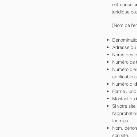
entreprise 
juridique p
[Nom de l'en
Dénomination
Adresse du s
Noms des dir
Numéro de té
Numéro d’en
applicable a 
Numéro d’ide
Forme Juridi
Montant du C
Si votre sit
l'approbatio
fournies. ​​​
Nom, dénomi
son site.