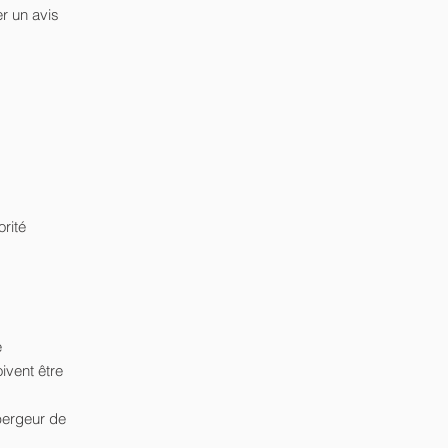
r un avis
rité
e
ivent être
bergeur de