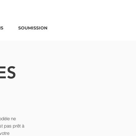
DEMANDE D
SOUMISSION
NS
SOUMISSION
ES
odèle ne
st pas prêt à
votre